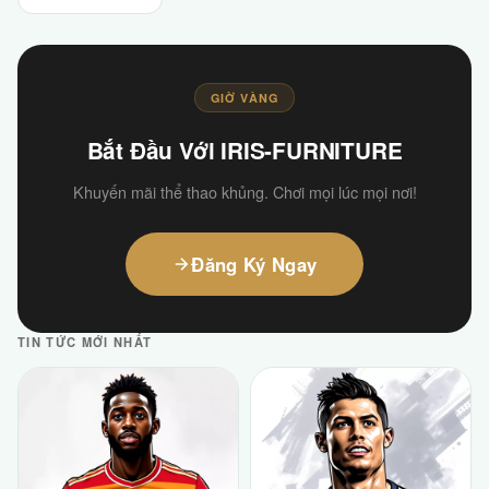
GIỜ VÀNG
Bắt Đầu Với IRIS-FURNITURE
Khuyến mãi thể thao khủng. Chơi mọi lúc mọi nơi!
Đăng Ký Ngay
TIN TỨC MỚI NHẤT