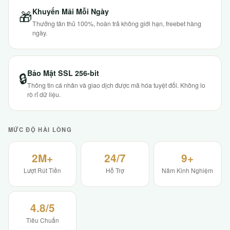
Khuyến Mãi Mỗi Ngày
🎁
Thưởng tân thủ 100%, hoàn trả không giới hạn, freebet hàng
ngày.
Bảo Mật SSL 256-bit
🔒
Thông tin cá nhân và giao dịch được mã hóa tuyệt đối. Không lo
rò rỉ dữ liệu.
MỨC ĐỘ HÀI LÒNG
2M+
24/7
9+
Lượt Rút Tiền
Hỗ Trợ
Năm Kinh Nghiệm
4.8/5
Tiêu Chuẩn