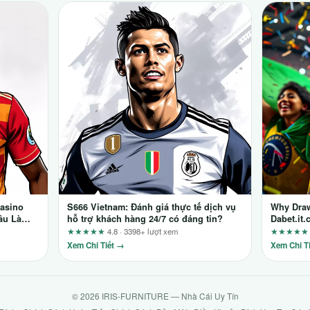
asino
S666 Vietnam: Đánh giá thực tế dịch vụ
Why Draw
âu Là
hỗ trợ khách hàng 24/7 có đáng tin?
Dabet.it
Lottery 
★★★★★
4.8 · 3398+ lượt xem
★★★★
Xem Chi Tiết →
Xem Chi T
© 2026 IRIS-FURNITURE — Nhà Cái Uy Tín