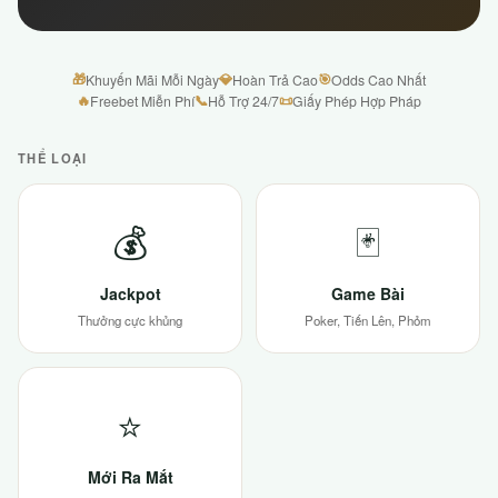
🎁
💎
🎯
Khuyến Mãi Mỗi Ngày
Hoàn Trả Cao
Odds Cao Nhất
🔥
📞
📜
Freebet Miễn Phí
Hỗ Trợ 24/7
Giấy Phép Hợp Pháp
THỂ LOẠI
💰
🃏
Jackpot
Game Bài
Thưởng cực khủng
Poker, Tiến Lên, Phỏm
⭐
Mới Ra Mắt