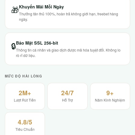
Khuyến Mãi Mỗi Ngày
🎁
Thưởng tân thủ 100%, hoàn trả không giới hạn, freebet hàng
ngày.
Bảo Mật SSL 256-bit
🔒
Thông tin cá nhân và giao dịch được mã hóa tuyệt đối. Không lo
rò rỉ dữ liệu.
MỨC ĐỘ HÀI LÒNG
2M+
24/7
9+
Lượt Rút Tiền
Hỗ Trợ
Năm Kinh Nghiệm
4.8/5
Tiêu Chuẩn