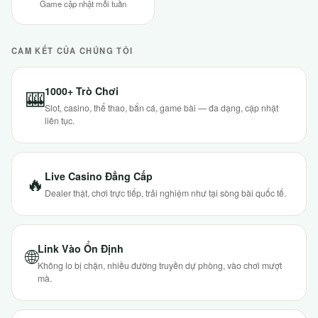
Game cập nhật mỗi tuần
CAM KẾT CỦA CHÚNG TÔI
1000+ Trò Chơi
🎰
Slot, casino, thể thao, bắn cá, game bài — đa dạng, cập nhật
liên tục.
Live Casino Đẳng Cấp
🔥
Dealer thật, chơi trực tiếp, trải nghiệm như tại sòng bài quốc tế.
Link Vào Ổn Định
🌐
Không lo bị chặn, nhiều đường truyền dự phòng, vào chơi mượt
mà.