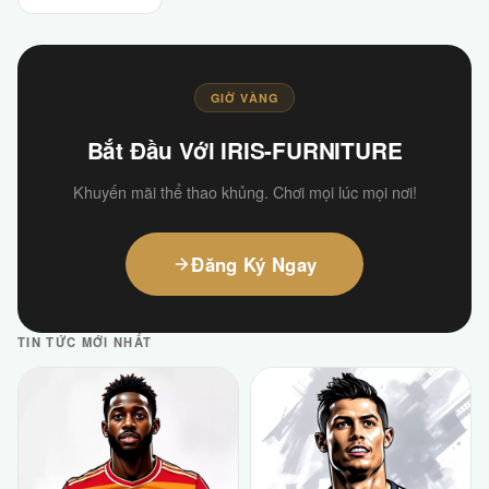
GIỜ VÀNG
Bắt Đầu Với IRIS-FURNITURE
Khuyến mãi thể thao khủng. Chơi mọi lúc mọi nơi!
Đăng Ký Ngay
TIN TỨC MỚI NHẤT