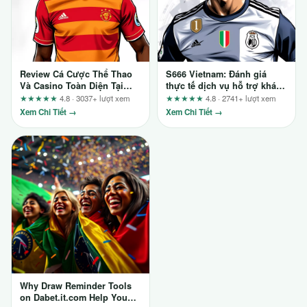
Review Cá Cược Thể Thao
S666 Vietnam: Đánh giá
Và Casino Toàn Diện Tại
thực tế dịch vụ hỗ trợ khách
sunwin99.vip – Đâu Là Điểm
hàng 24/7 có đáng tin?
★★★★★
4.8 · 3037+ lượt xem
★★★★★
4.8 · 2741+ lượt xem
Cần Xác Minh?
Xem Chi Tiết →
Xem Chi Tiết →
Why Draw Reminder Tools
on Dabet.it.com Help You