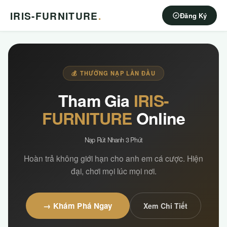
IRIS-FURNITURE
.
Đăng Ký
💰 THƯỞNG NẠP LẦN ĐẦU
Tham Gia
IRIS-
FURNITURE
Online
Nạp Rút Nhanh 3 Phút
Hoàn trả không giới hạn cho anh em cá cược. Hiện
đại, chơi mọi lúc mọi nơi.
→ Khám Phá Ngay
Xem Chi Tiết