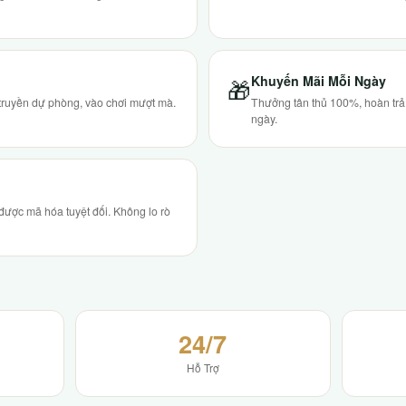
Khuyến Mãi Mỗi Ngày
🎁
truyền dự phòng, vào chơi mượt mà.
Thưởng tân thủ 100%, hoàn trả 
ngày.
được mã hóa tuyệt đối. Không lo rò
24/7
Hỗ Trợ