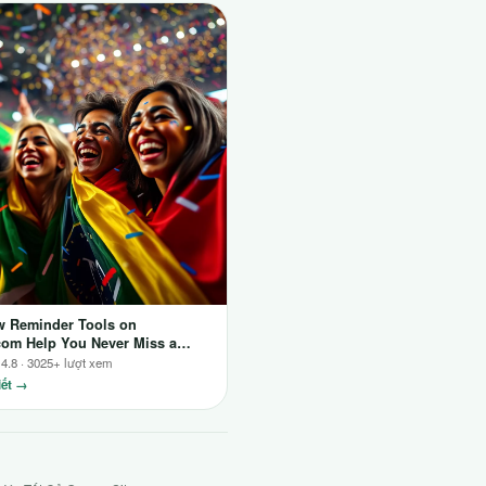
 Reminder Tools on
.com Help You Never Miss a
Schedule Again
★
4.8 · 3025+ lượt xem
iết →