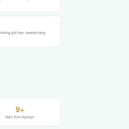
không giới hạn, freebet hàng
9+
Năm Kinh Nghiệm