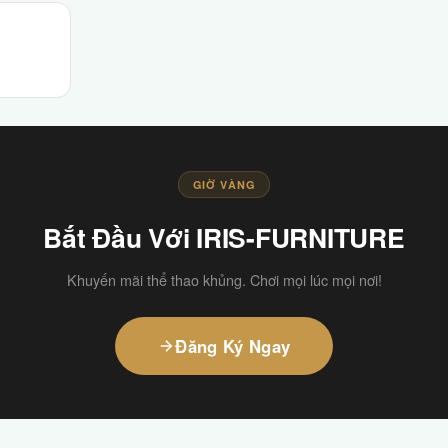
GIỜ VÀNG
Bắt Đầu Với IRIS-FURNITURE
Khuyến mãi thể thao khủng. Chơi mọi lúc mọi nơi!
Đăng Ký Ngay