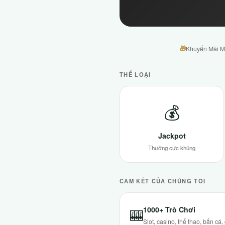
🎁
Khuyến Mãi M
THỂ LOẠI
💰
Jackpot
Thưởng cực khủng
CAM KẾT CỦA CHÚNG TÔI
1000+ Trò Chơi
🎰
Slot, casino, thể thao, bắn cá