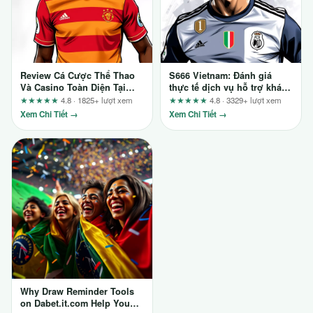
Review Cá Cược Thể Thao
S666 Vietnam: Đánh giá
Và Casino Toàn Diện Tại
thực tế dịch vụ hỗ trợ khách
sunwin99.vip – Đâu Là Điểm
hàng 24/7 có đáng tin?
★★★★★
4.8 · 1825+ lượt xem
★★★★★
4.8 · 3329+ lượt xem
Cần Xác Minh?
Xem Chi Tiết →
Xem Chi Tiết →
Why Draw Reminder Tools
on Dabet.it.com Help You