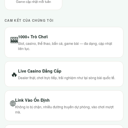
Game cập nhật mỗi tuần
CAM KẾT CỦA CHÚNG TÔI
1000+ Trò Chơi
🎰
Slot, casino, thể thao, bắn cá, game bài — đa dạng, cập nhật
liên tục.
Live Casino Đẳng Cấp
🔥
Dealer thật, chơi trực tiếp, trải nghiệm như tại sòng bài quốc tế.
Link Vào Ổn Định
🌐
Không lo bị chặn, nhiều đường truyền dự phòng, vào chơi mượt
mà.