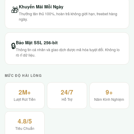
Khuyến Mãi Mỗi Ngày
🎁
Thưởng tân thủ 100%, hoàn trả không giới hạn, freebet hàng
ngày.
Bảo Mật SSL 256-bit
🔒
Thông tin cá nhân và giao dịch được mã hóa tuyệt đối. Không lo
rò rỉ dữ liệu.
MỨC ĐỘ HÀI LÒNG
2M+
24/7
9+
Lượt Rút Tiền
Hỗ Trợ
Năm Kinh Nghiệm
4.8/5
Tiêu Chuẩn