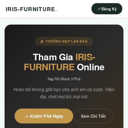
IRIS-FURNITURE
.
Đăng Ký
💰 THƯỞNG NẠP LẦN ĐẦU
Tham Gia
IRIS-
FURNITURE
Online
Nạp Rút Nhanh 3 Phút
Hoàn trả không giới hạn cho anh em cá cược. Hiện
đại, chơi mọi lúc mọi nơi.
→ Khám Phá Ngay
Xem Chi Tiết