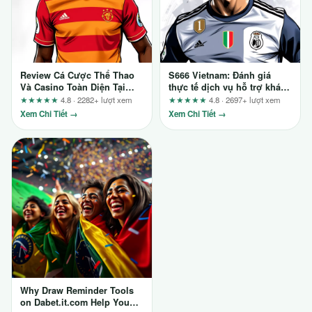
Review Cá Cược Thể Thao
S666 Vietnam: Đánh giá
Và Casino Toàn Diện Tại
thực tế dịch vụ hỗ trợ khách
sunwin99.vip – Đâu Là Điểm
hàng 24/7 có đáng tin?
★★★★★
4.8 · 2282+ lượt xem
★★★★★
4.8 · 2697+ lượt xem
Cần Xác Minh?
Xem Chi Tiết →
Xem Chi Tiết →
Why Draw Reminder Tools
on Dabet.it.com Help You