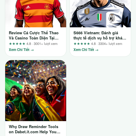
Review Cá Cược Thể Thao
S666 Vietnam: Đánh giá
Và Casino Toàn Diện Tại
thực tế dịch vụ hỗ trợ khách
sunwin99.vip – Đâu Là Điểm
hàng 24/7 có đáng tin?
★★★★★
4.8 · 3001+ lượt xem
★★★★★
4.8 · 3304+ lượt xem
Cần Xác Minh?
Xem Chi Tiết →
Xem Chi Tiết →
Why Draw Reminder Tools
on Dabet.it.com Help You