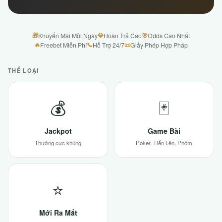
🎁
💎
🎯
Khuyến Mãi Mỗi Ngày
Hoàn Trả Cao
Odds Cao Nhất
🔥
📞
📜
Freebet Miễn Phí
Hỗ Trợ 24/7
Giấy Phép Hợp Pháp
THỂ LOẠI
💰
🃏
Jackpot
Game Bài
Thưởng cực khủng
Poker, Tiến Lên, Phỏm
⭐
Mới Ra Mắt