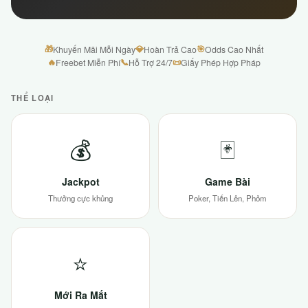
🎁
💎
🎯
Khuyến Mãi Mỗi Ngày
Hoàn Trả Cao
Odds Cao Nhất
🔥
📞
📜
Freebet Miễn Phí
Hỗ Trợ 24/7
Giấy Phép Hợp Pháp
THỂ LOẠI
💰
🃏
Jackpot
Game Bài
Thưởng cực khủng
Poker, Tiến Lên, Phỏm
⭐
Mới Ra Mắt