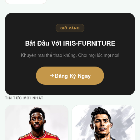
GIỜ VÀNG
Bắt Đầu Với IRIS-FURNITURE
Khuyến mãi thể thao khủng. Chơi mọi lúc mọi nơi!
Đăng Ký Ngay
TIN TỨC MỚI NHẤT