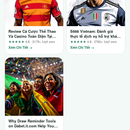
Review Cá Cược Thể Thao
S666 Vietnam: Đánh giá
Và Casino Toàn Diện Tại
thực tế dịch vụ hỗ trợ khách
sunwin99.vip – Đâu Là Điểm
hàng 24/7 có đáng tin?
★★★★★
4.8 · 3179+ lượt xem
★★★★★
4.8 · 2760+ lượt xem
Cần Xác Minh?
Xem Chi Tiết →
Xem Chi Tiết →
Why Draw Reminder Tools
on Dabet.it.com Help You