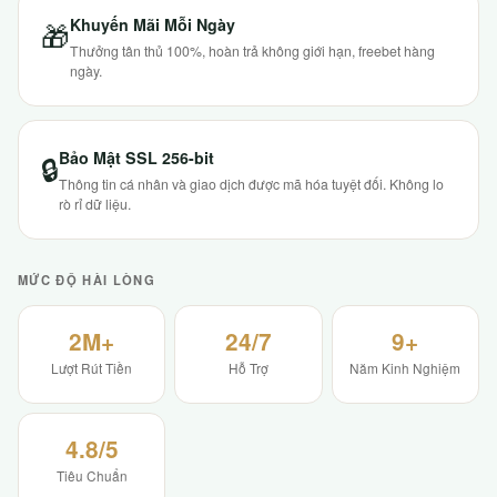
Khuyến Mãi Mỗi Ngày
🎁
Thưởng tân thủ 100%, hoàn trả không giới hạn, freebet hàng
ngày.
Bảo Mật SSL 256-bit
🔒
Thông tin cá nhân và giao dịch được mã hóa tuyệt đối. Không lo
rò rỉ dữ liệu.
MỨC ĐỘ HÀI LÒNG
2M+
24/7
9+
Lượt Rút Tiền
Hỗ Trợ
Năm Kinh Nghiệm
4.8/5
Tiêu Chuẩn