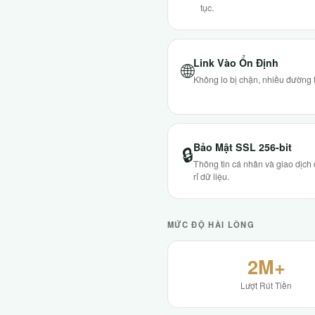
tục.
Link Vào Ổn Định
🌐
Không lo bị chặn, nhiều đường 
Bảo Mật SSL 256-bit
🔒
Thông tin cá nhân và giao dịch 
rỉ dữ liệu.
MỨC ĐỘ HÀI LÒNG
2M+
Lượt Rút Tiền