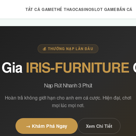
TẤT CẢ GAME
THỂ THAO
CASINO
SLOT GAME
BẮN CÁ
💰 THƯỞNG NẠP LẦN ĐẦU
 Gia
IRIS-FURNITURE
Nạp Rút Nhanh 3 Phút
Hoàn trả không giới hạn cho anh em cá cược. Hiện đại, chơi
mọi lúc mọi nơi.
→ Khám Phá Ngay
Xem Chi Tiết