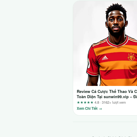
Review Cá Cược Thể Thao Và C
Toàn Diện Tại sunwin99.vip – Đ
Điểm Cần Xác Minh?
★★★★★
4.8 · 3162+ lượt xem
Xem Chi Tiết →