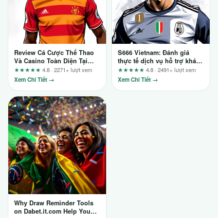
Review Cá Cược Thể Thao
S666 Vietnam: Đánh giá
Và Casino Toàn Diện Tại
thực tế dịch vụ hỗ trợ khách
sunwin99.vip – Đâu Là Điểm
hàng 24/7 có đáng tin?
★★★★★
4.8 · 2271+ lượt xem
★★★★★
4.8 · 2491+ lượt xem
Cần Xác Minh?
Xem Chi Tiết →
Xem Chi Tiết →
Why Draw Reminder Tools
on Dabet.it.com Help You