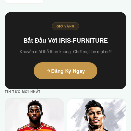
GIỜ VÀNG
Bắt Đầu Với IRIS-FURNITURE
Khuyến mãi thể thao khủng. Chơi mọi lúc mọi nơi!
Đăng Ký Ngay
TIN TỨC MỚI NHẤT