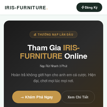
IRIS-FURNITURE
.
Đăng Ký
💰 THƯỞNG NẠP LẦN ĐẦU
Tham Gia
IRIS-
FURNITURE
Online
Nạp Rút Nhanh 3 Phút
Hoàn trả không giới hạn cho anh em cá cược. Hiện
đại, chơi mọi lúc mọi nơi.
→ Khám Phá Ngay
Xem Chi Tiết