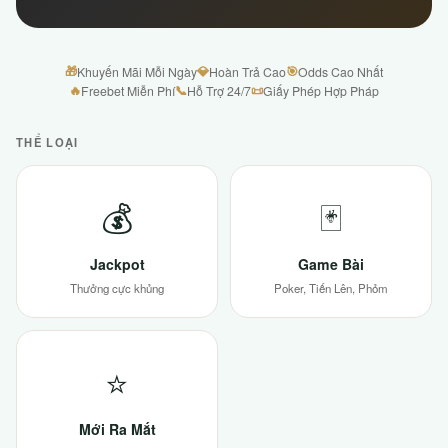
🎁
💎
🎯
Khuyến Mãi Mỗi Ngày
Hoàn Trả Cao
Odds Cao Nhất
🔥
📞
📜
Freebet Miễn Phí
Hỗ Trợ 24/7
Giấy Phép Hợp Pháp
THỂ LOẠI
💰
🃏
Jackpot
Game Bài
Thưởng cực khủng
Poker, Tiến Lên, Phỏm
⭐
Mới Ra Mắt