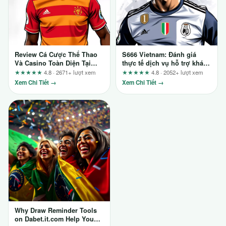
Review Cá Cược Thể Thao
S666 Vietnam: Đánh giá
Và Casino Toàn Diện Tại
thực tế dịch vụ hỗ trợ khách
sunwin99.vip – Đâu Là Điểm
hàng 24/7 có đáng tin?
★★★★★
4.8 · 2671+ lượt xem
★★★★★
4.8 · 2052+ lượt xem
Cần Xác Minh?
Xem Chi Tiết →
Xem Chi Tiết →
Why Draw Reminder Tools
on Dabet.it.com Help You