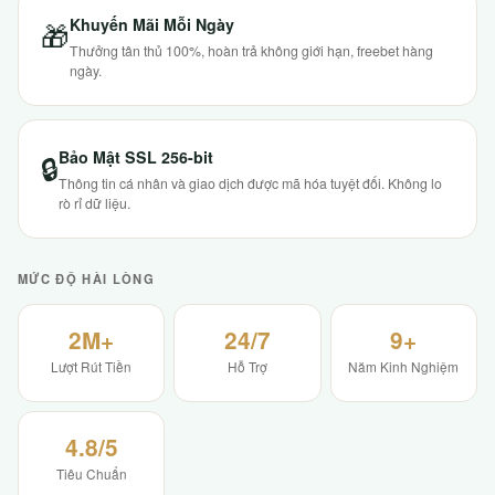
Khuyến Mãi Mỗi Ngày
🎁
Thưởng tân thủ 100%, hoàn trả không giới hạn, freebet hàng
ngày.
Bảo Mật SSL 256-bit
🔒
Thông tin cá nhân và giao dịch được mã hóa tuyệt đối. Không lo
rò rỉ dữ liệu.
MỨC ĐỘ HÀI LÒNG
2M+
24/7
9+
Lượt Rút Tiền
Hỗ Trợ
Năm Kinh Nghiệm
4.8/5
Tiêu Chuẩn