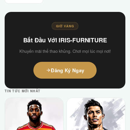
GIỜ VÀNG
Bắt Đầu Với IRIS-FURNITURE
Khuyến mãi thể thao khủng. Chơi mọi lúc mọi nơi!
Đăng Ký Ngay
TIN TỨC MỚI NHẤT