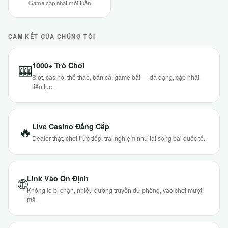
Game cập nhật mỗi tuần
CAM KẾT CỦA CHÚNG TÔI
1000+ Trò Chơi
🎰
Slot, casino, thể thao, bắn cá, game bài — đa dạng, cập nhật
liên tục.
Live Casino Đẳng Cấp
🔥
Dealer thật, chơi trực tiếp, trải nghiệm như tại sòng bài quốc tế.
Link Vào Ổn Định
🌐
Không lo bị chặn, nhiều đường truyền dự phòng, vào chơi mượt
mà.