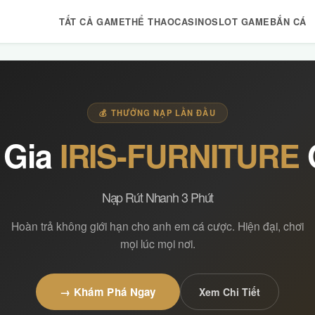
TẤT CẢ GAME
THỂ THAO
CASINO
SLOT GAME
BẮN CÁ
💰 THƯỞNG NẠP LẦN ĐẦU
 Gia
IRIS-FURNITURE
Nạp Rút Nhanh 3 Phút
Hoàn trả không giới hạn cho anh em cá cược. Hiện đại, chơi
mọi lúc mọi nơi.
→ Khám Phá Ngay
Xem Chi Tiết