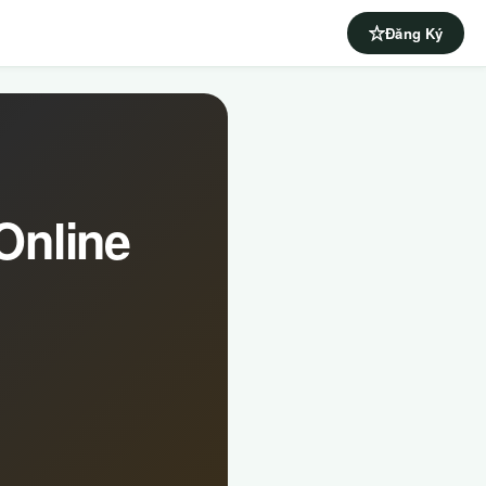
Đăng Ký
Online