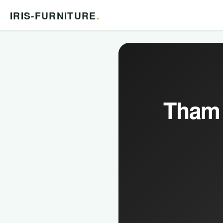
IRIS-FURNITURE
.
Tham