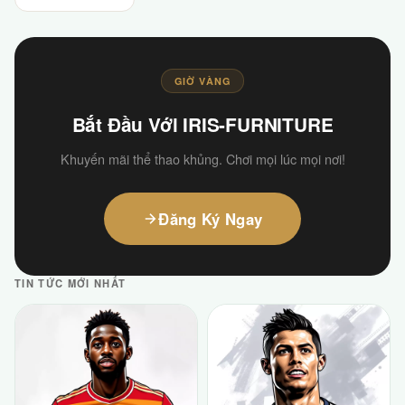
GIỜ VÀNG
Bắt Đầu Với IRIS-FURNITURE
Khuyến mãi thể thao khủng. Chơi mọi lúc mọi nơi!
Đăng Ký Ngay
TIN TỨC MỚI NHẤT