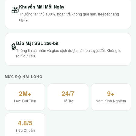
Khuyến Mãi Mỗi Ngày
🎁
Thưởng tân thủ 100%, hoàn trả không giới hạn, freebet hàng
ngày.
Bảo Mật SSL 256-bit
🔒
Thông tin cá nhân và giao dịch được mã hóa tuyệt đối. Không lo
rò rỉ dữ liệu.
MỨC ĐỘ HÀI LÒNG
2M+
24/7
9+
Lượt Rút Tiền
Hỗ Trợ
Năm Kinh Nghiệm
4.8/5
Tiêu Chuẩn