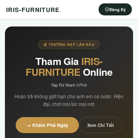
IRIS-FURNITURE
.
Đăng Ký
💰 THƯỞNG NẠP LẦN ĐẦU
Tham Gia
IRIS-
FURNITURE
Online
Nạp Rút Nhanh 3 Phút
Hoàn trả không giới hạn cho anh em cá cược. Hiện
đại, chơi mọi lúc mọi nơi.
→ Khám Phá Ngay
Xem Chi Tiết