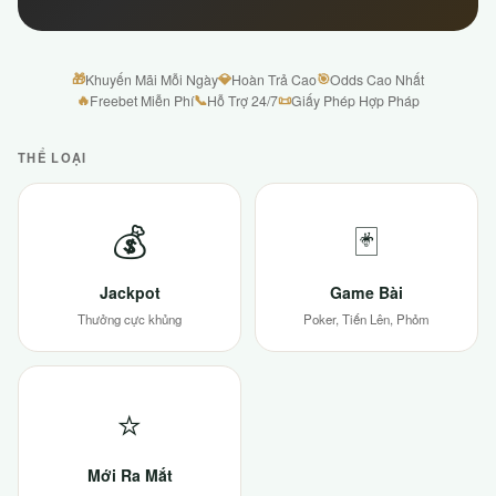
🎁
💎
🎯
Khuyến Mãi Mỗi Ngày
Hoàn Trả Cao
Odds Cao Nhất
🔥
📞
📜
Freebet Miễn Phí
Hỗ Trợ 24/7
Giấy Phép Hợp Pháp
THỂ LOẠI
💰
🃏
Jackpot
Game Bài
Thưởng cực khủng
Poker, Tiến Lên, Phỏm
⭐
Mới Ra Mắt