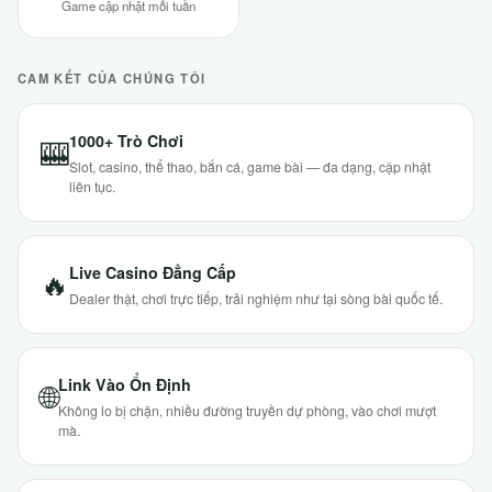
Game cập nhật mỗi tuần
CAM KẾT CỦA CHÚNG TÔI
1000+ Trò Chơi
🎰
Slot, casino, thể thao, bắn cá, game bài — đa dạng, cập nhật
liên tục.
Live Casino Đẳng Cấp
🔥
Dealer thật, chơi trực tiếp, trải nghiệm như tại sòng bài quốc tế.
Link Vào Ổn Định
🌐
Không lo bị chặn, nhiều đường truyền dự phòng, vào chơi mượt
mà.