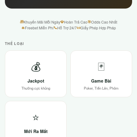
🎁
💎
🎯
Khuyến Mãi Mỗi Ngày
Hoàn Trả Cao
Odds Cao Nhất
🔥
📞
📜
Freebet Miễn Phí
Hỗ Trợ 24/7
Giấy Phép Hợp Pháp
THỂ LOẠI
💰
🃏
Jackpot
Game Bài
Thưởng cực khủng
Poker, Tiến Lên, Phỏm
⭐
Mới Ra Mắt