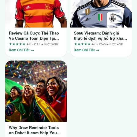
Review Cá Cược Thể Thao
S666 Vietnam: Đánh giá
Và Casino Toàn Diện Tại
thực tế dịch vụ hỗ trợ khách
sunwin99.vip – Đâu Là Điểm
hàng 24/7 có đáng tin?
★★★★★
4.8 · 2995+ lượt xem
★★★★★
4.8 · 2527+ lượt xem
Cần Xác Minh?
Xem Chi Tiết →
Xem Chi Tiết →
Why Draw Reminder Tools
on Dabet.it.com Help You