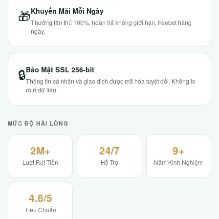
Khuyến Mãi Mỗi Ngày
🎁
Thưởng tân thủ 100%, hoàn trả không giới hạn, freebet hàng
ngày.
Bảo Mật SSL 256-bit
🔒
Thông tin cá nhân và giao dịch được mã hóa tuyệt đối. Không lo
rò rỉ dữ liệu.
MỨC ĐỘ HÀI LÒNG
2M+
24/7
9+
Lượt Rút Tiền
Hỗ Trợ
Năm Kinh Nghiệm
4.8/5
Tiêu Chuẩn