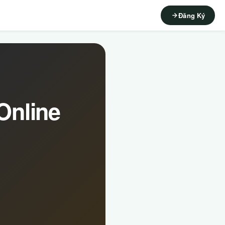
Đăng Ký
Online