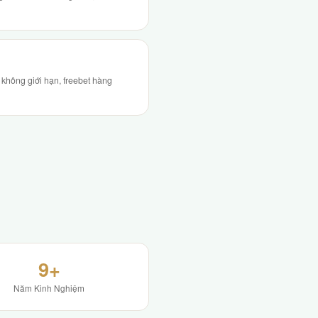
không giới hạn, freebet hàng
9+
Năm Kinh Nghiệm