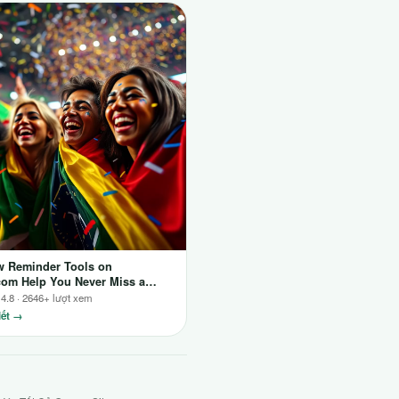
 Reminder Tools on
.com Help You Never Miss a
Schedule Again
★
4.8 · 2646+ lượt xem
iết →