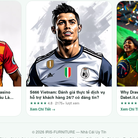
asino
S666 Vietnam: Đánh giá thực tế dịch vụ
Why Draw
âu Là
hỗ trợ khách hàng 24/7 có đáng tin?
Dabet.it
Lottery 
★★★★★
4.8 · 2175+ lượt xem
★★★★
Xem Chi Tiết →
Xem Chi T
© 2026 IRIS-FURNITURE — Nhà Cái Uy Tín