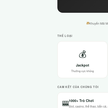
🎁
Khuyến Mãi M
THỂ LOẠI
💰
Jackpot
Thưởng cực khủng
CAM KẾT CỦA CHÚNG TÔI
1000+ Trò Chơi
🎰
Slot, casino, thể thao, bắn cá