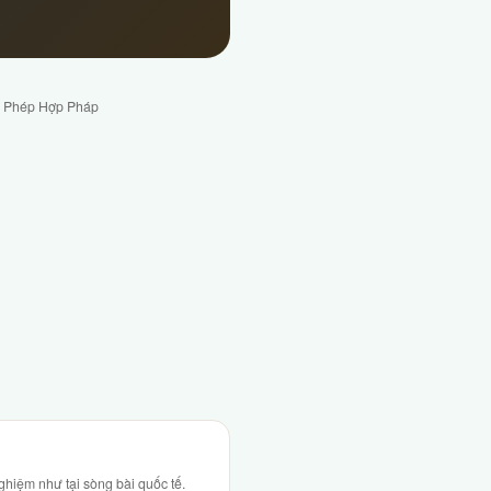
 Phép Hợp Pháp
 nghiệm như tại sòng bài quốc tế.