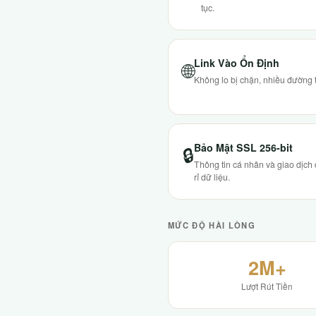
tục.
Link Vào Ổn Định
🌐
Không lo bị chặn, nhiều đường 
Bảo Mật SSL 256-bit
🔒
Thông tin cá nhân và giao dịch 
rỉ dữ liệu.
MỨC ĐỘ HÀI LÒNG
2M+
Lượt Rút Tiền