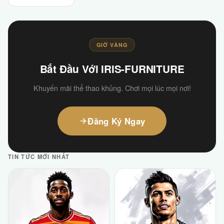
GIỜ VÀNG
Bắt Đầu Với IRIS-FURNITURE
Khuyến mãi thể thao khủng. Chơi mọi lúc mọi nơi!
Đăng Ký Ngay
TIN TỨC MỚI NHẤT