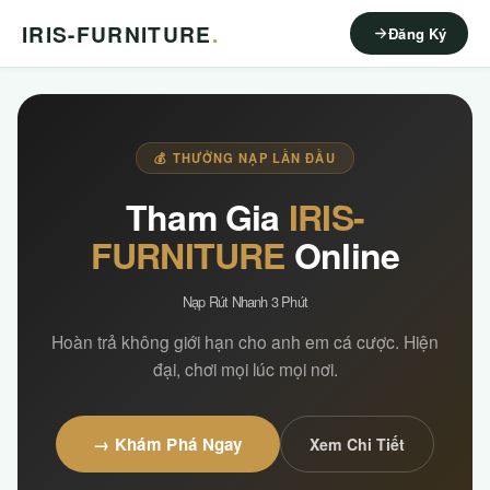
IRIS-FURNITURE
.
Đăng Ký
💰 THƯỞNG NẠP LẦN ĐẦU
Tham Gia
IRIS-
FURNITURE
Online
Nạp Rút Nhanh 3 Phút
Hoàn trả không giới hạn cho anh em cá cược. Hiện
đại, chơi mọi lúc mọi nơi.
→ Khám Phá Ngay
Xem Chi Tiết