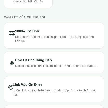
Game cập nhật mỗi tuần
CAM KẾT CỦA CHÚNG TÔI
1000+ Trò Chơi
🎰
Slot, casino, thể thao, bắn cá, game bài — đa dạng, cập nhật
liên tục.
Live Casino Đẳng Cấp
🔥
Dealer thật, chơi trực tiếp, trải nghiệm như tại sòng bài quốc tế.
Link Vào Ổn Định
🌐
Không lo bị chặn, nhiều đường truyền dự phòng, vào chơi mượt
mà.