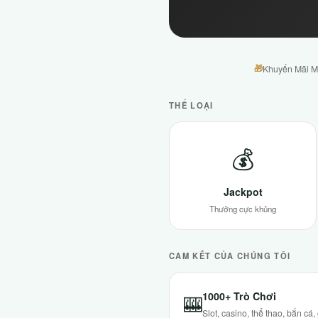
🎁
Khuyến Mãi M
THỂ LOẠI
💰
Jackpot
Thưởng cực khủng
CAM KẾT CỦA CHÚNG TÔI
1000+ Trò Chơi
🎰
Slot, casino, thể thao, bắn cá