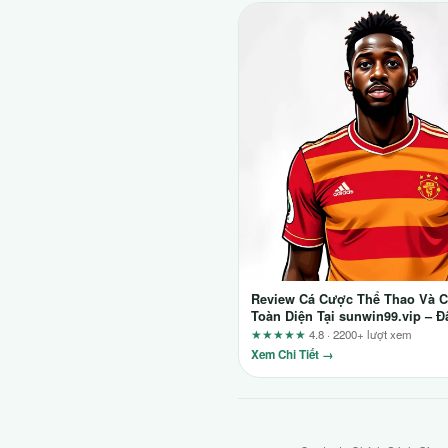
Review Cá Cược Thể Thao Và C
Toàn Diện Tại sunwin99.vip – Đ
Điểm Cần Xác Minh?
★★★★★
4.8 · 2200+ lượt xem
Xem Chi Tiết →