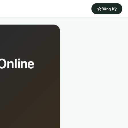
Đăng Ký
Online