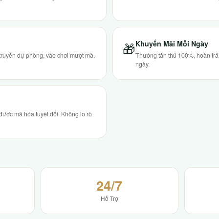
Khuyến Mãi Mỗi Ngày
🎁
truyền dự phòng, vào chơi mượt mà.
Thưởng tân thủ 100%, hoàn trả 
ngày.
được mã hóa tuyệt đối. Không lo rò
24/7
Hỗ Trợ