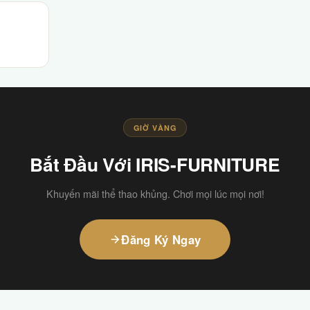
GIỜ VÀNG
Bắt Đầu Với IRIS-FURNITURE
Khuyến mãi thể thao khủng. Chơi mọi lúc mọi nơi!
Đăng Ký Ngay