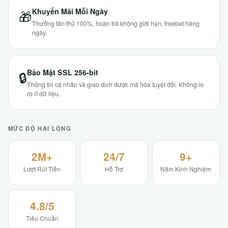
Khuyến Mãi Mỗi Ngày
🎁
Thưởng tân thủ 100%, hoàn trả không giới hạn, freebet hàng
ngày.
Bảo Mật SSL 256-bit
🔒
Thông tin cá nhân và giao dịch được mã hóa tuyệt đối. Không lo
rò rỉ dữ liệu.
MỨC ĐỘ HÀI LÒNG
2M+
24/7
9+
Lượt Rút Tiền
Hỗ Trợ
Năm Kinh Nghiệm
4.8/5
Tiêu Chuẩn