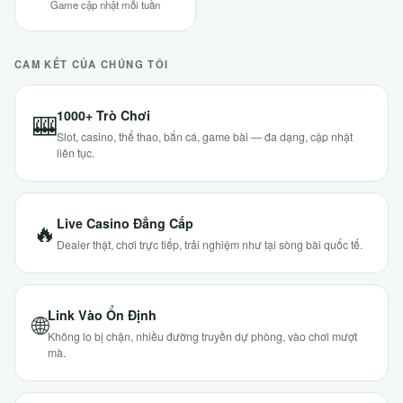
Game cập nhật mỗi tuần
CAM KẾT CỦA CHÚNG TÔI
1000+ Trò Chơi
🎰
Slot, casino, thể thao, bắn cá, game bài — đa dạng, cập nhật
liên tục.
Live Casino Đẳng Cấp
🔥
Dealer thật, chơi trực tiếp, trải nghiệm như tại sòng bài quốc tế.
Link Vào Ổn Định
🌐
Không lo bị chặn, nhiều đường truyền dự phòng, vào chơi mượt
mà.