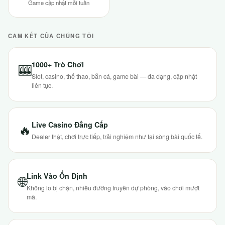
Game cập nhật mỗi tuần
CAM KẾT CỦA CHÚNG TÔI
1000+ Trò Chơi
🎰
Slot, casino, thể thao, bắn cá, game bài — đa dạng, cập nhật
liên tục.
Live Casino Đẳng Cấp
🔥
Dealer thật, chơi trực tiếp, trải nghiệm như tại sòng bài quốc tế.
Link Vào Ổn Định
🌐
Không lo bị chặn, nhiều đường truyền dự phòng, vào chơi mượt
mà.