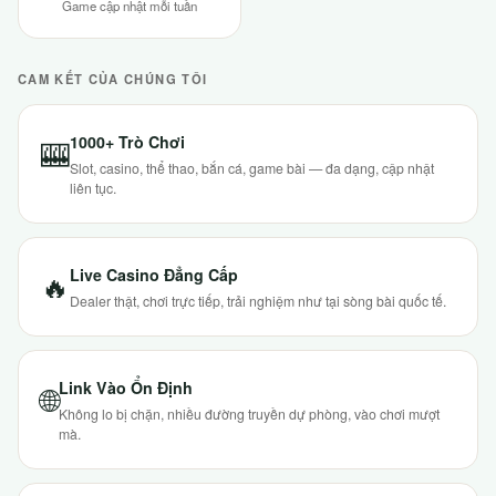
Game cập nhật mỗi tuần
CAM KẾT CỦA CHÚNG TÔI
1000+ Trò Chơi
🎰
Slot, casino, thể thao, bắn cá, game bài — đa dạng, cập nhật
liên tục.
Live Casino Đẳng Cấp
🔥
Dealer thật, chơi trực tiếp, trải nghiệm như tại sòng bài quốc tế.
Link Vào Ổn Định
🌐
Không lo bị chặn, nhiều đường truyền dự phòng, vào chơi mượt
mà.