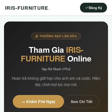
IRIS-FURNITURE
.
Đăng Ký
💰 THƯỞNG NẠP LẦN ĐẦU
Tham Gia
IRIS-
FURNITURE
Online
Nạp Rút Nhanh 3 Phút
Hoàn trả không giới hạn cho anh em cá cược. Hiện
đại, chơi mọi lúc mọi nơi.
→ Khám Phá Ngay
Xem Chi Tiết