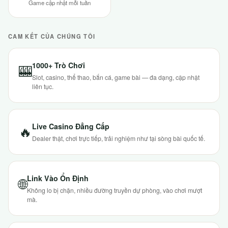
Game cập nhật mỗi tuần
CAM KẾT CỦA CHÚNG TÔI
1000+ Trò Chơi
🎰
Slot, casino, thể thao, bắn cá, game bài — đa dạng, cập nhật
liên tục.
Live Casino Đẳng Cấp
🔥
Dealer thật, chơi trực tiếp, trải nghiệm như tại sòng bài quốc tế.
Link Vào Ổn Định
🌐
Không lo bị chặn, nhiều đường truyền dự phòng, vào chơi mượt
mà.