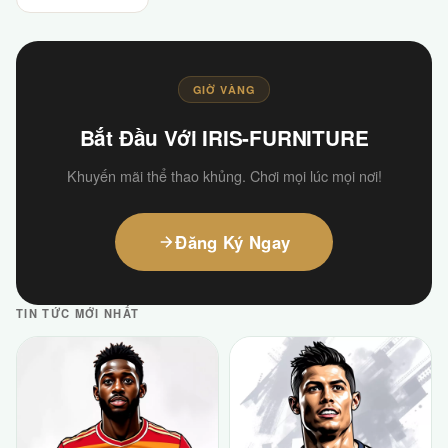
GIỜ VÀNG
Bắt Đầu Với IRIS-FURNITURE
Khuyến mãi thể thao khủng. Chơi mọi lúc mọi nơi!
Đăng Ký Ngay
TIN TỨC MỚI NHẤT