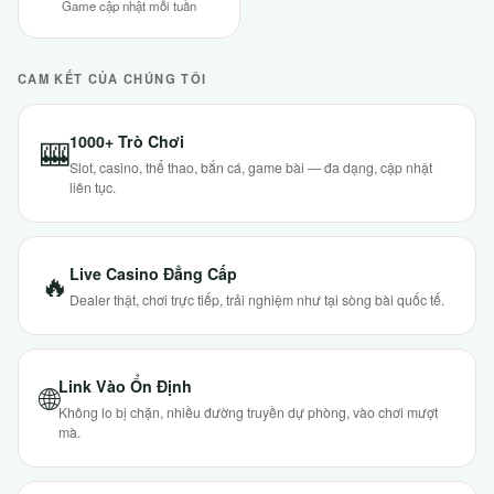
Game cập nhật mỗi tuần
CAM KẾT CỦA CHÚNG TÔI
1000+ Trò Chơi
🎰
Slot, casino, thể thao, bắn cá, game bài — đa dạng, cập nhật
liên tục.
Live Casino Đẳng Cấp
🔥
Dealer thật, chơi trực tiếp, trải nghiệm như tại sòng bài quốc tế.
Link Vào Ổn Định
🌐
Không lo bị chặn, nhiều đường truyền dự phòng, vào chơi mượt
mà.