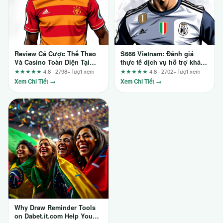
Review Cá Cược Thể Thao
S666 Vietnam: Đánh giá
Và Casino Toàn Diện Tại
thực tế dịch vụ hỗ trợ khách
sunwin99.vip – Đâu Là Điểm
hàng 24/7 có đáng tin?
★★★★★
4.8 · 2798+ lượt xem
★★★★★
4.8 · 2702+ lượt xem
Cần Xác Minh?
Xem Chi Tiết →
Xem Chi Tiết →
Why Draw Reminder Tools
on Dabet.it.com Help You