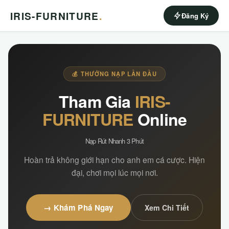
IRIS-FURNITURE
.
Đăng Ký
💰 THƯỞNG NẠP LẦN ĐẦU
Tham Gia
IRIS-
FURNITURE
Online
Nạp Rút Nhanh 3 Phút
Hoàn trả không giới hạn cho anh em cá cược. Hiện
đại, chơi mọi lúc mọi nơi.
→ Khám Phá Ngay
Xem Chi Tiết