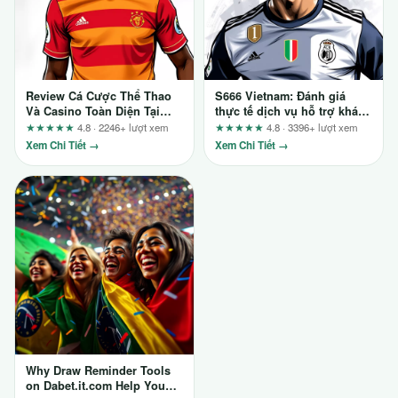
Review Cá Cược Thể Thao
S666 Vietnam: Đánh giá
Và Casino Toàn Diện Tại
thực tế dịch vụ hỗ trợ khách
sunwin99.vip – Đâu Là Điểm
hàng 24/7 có đáng tin?
★★★★★
4.8 · 2246+ lượt xem
★★★★★
4.8 · 3396+ lượt xem
Cần Xác Minh?
Xem Chi Tiết →
Xem Chi Tiết →
Why Draw Reminder Tools
on Dabet.it.com Help You