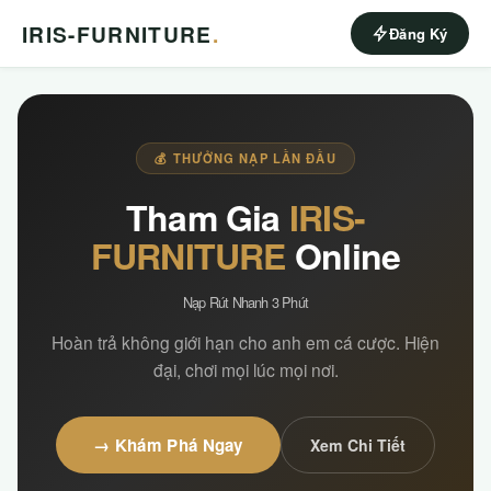
IRIS-FURNITURE
.
Đăng Ký
💰 THƯỞNG NẠP LẦN ĐẦU
Tham Gia
IRIS-
FURNITURE
Online
Nạp Rút Nhanh 3 Phút
Hoàn trả không giới hạn cho anh em cá cược. Hiện
đại, chơi mọi lúc mọi nơi.
→ Khám Phá Ngay
Xem Chi Tiết