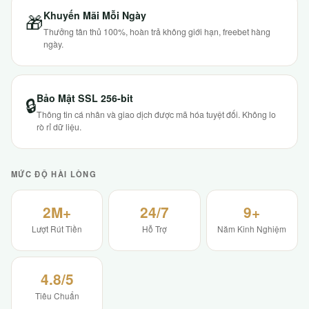
Khuyến Mãi Mỗi Ngày
🎁
Thưởng tân thủ 100%, hoàn trả không giới hạn, freebet hàng
ngày.
Bảo Mật SSL 256-bit
🔒
Thông tin cá nhân và giao dịch được mã hóa tuyệt đối. Không lo
rò rỉ dữ liệu.
MỨC ĐỘ HÀI LÒNG
2M+
24/7
9+
Lượt Rút Tiền
Hỗ Trợ
Năm Kinh Nghiệm
4.8/5
Tiêu Chuẩn