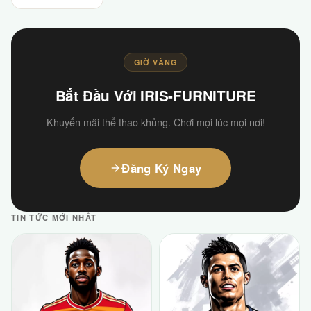
GIỜ VÀNG
Bắt Đầu Với IRIS-FURNITURE
Khuyến mãi thể thao khủng. Chơi mọi lúc mọi nơi!
Đăng Ký Ngay
TIN TỨC MỚI NHẤT