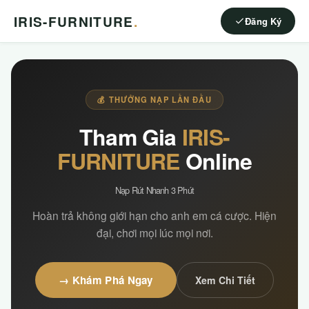
IRIS-FURNITURE
.
Đăng Ký
💰 THƯỞNG NẠP LẦN ĐẦU
Tham Gia
IRIS-
FURNITURE
Online
Nạp Rút Nhanh 3 Phút
Hoàn trả không giới hạn cho anh em cá cược. Hiện
đại, chơi mọi lúc mọi nơi.
→ Khám Phá Ngay
Xem Chi Tiết