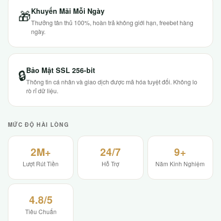
Khuyến Mãi Mỗi Ngày
🎁
Thưởng tân thủ 100%, hoàn trả không giới hạn, freebet hàng
ngày.
Bảo Mật SSL 256-bit
🔒
Thông tin cá nhân và giao dịch được mã hóa tuyệt đối. Không lo
rò rỉ dữ liệu.
MỨC ĐỘ HÀI LÒNG
2M+
24/7
9+
Lượt Rút Tiền
Hỗ Trợ
Năm Kinh Nghiệm
4.8/5
Tiêu Chuẩn