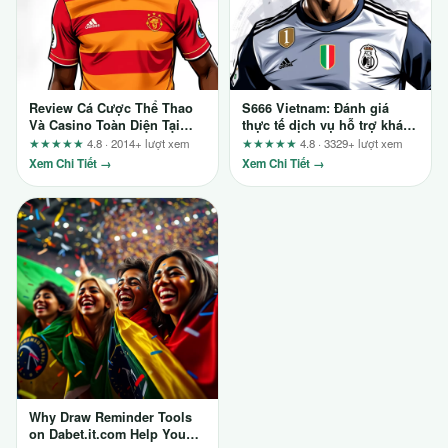
Review Cá Cược Thể Thao
S666 Vietnam: Đánh giá
Và Casino Toàn Diện Tại
thực tế dịch vụ hỗ trợ khách
sunwin99.vip – Đâu Là Điểm
hàng 24/7 có đáng tin?
★★★★★
4.8 · 2014+ lượt xem
★★★★★
4.8 · 3329+ lượt xem
Cần Xác Minh?
Xem Chi Tiết →
Xem Chi Tiết →
Why Draw Reminder Tools
on Dabet.it.com Help You