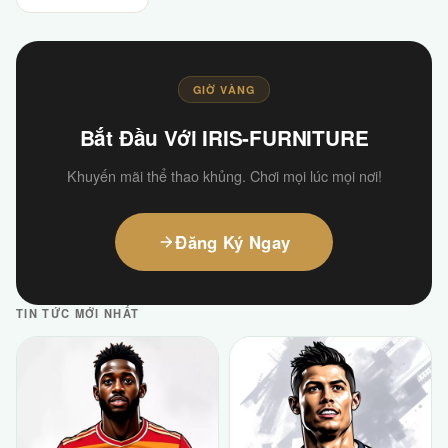
GIỜ VÀNG
Bắt Đầu Với IRIS-FURNITURE
Khuyến mãi thể thao khủng. Chơi mọi lúc mọi nơi!
Đăng Ký Ngay
TIN TỨC MỚI NHẤT