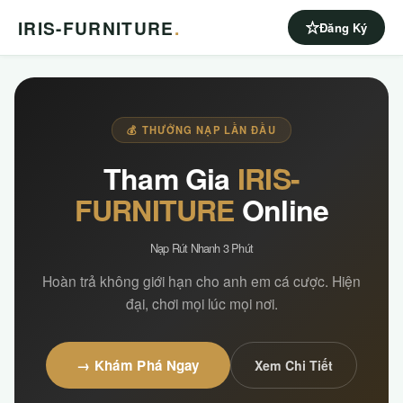
IRIS-FURNITURE
.
Đăng Ký
💰 THƯỞNG NẠP LẦN ĐẦU
Tham Gia
IRIS-
FURNITURE
Online
Nạp Rút Nhanh 3 Phút
Hoàn trả không giới hạn cho anh em cá cược. Hiện
đại, chơi mọi lúc mọi nơi.
→ Khám Phá Ngay
Xem Chi Tiết