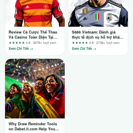
Review Cá Cược Thể Thao
S666 Vietnam: Đánh giá
Và Casino Toàn Diện Tại
thực tế dịch vụ hỗ trợ khách
sunwin99.vip – Đâu Là Điểm
hàng 24/7 có đáng tin?
★★★★★
4.8 · 2678+ lượt xem
★★★★★
4.8 · 2738+ lượt xem
Cần Xác Minh?
Xem Chi Tiết →
Xem Chi Tiết →
Why Draw Reminder Tools
on Dabet.it.com Help You