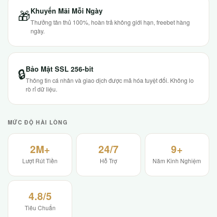
Khuyến Mãi Mỗi Ngày
🎁
Thưởng tân thủ 100%, hoàn trả không giới hạn, freebet hàng
ngày.
Bảo Mật SSL 256-bit
🔒
Thông tin cá nhân và giao dịch được mã hóa tuyệt đối. Không lo
rò rỉ dữ liệu.
MỨC ĐỘ HÀI LÒNG
2M+
24/7
9+
Lượt Rút Tiền
Hỗ Trợ
Năm Kinh Nghiệm
4.8/5
Tiêu Chuẩn