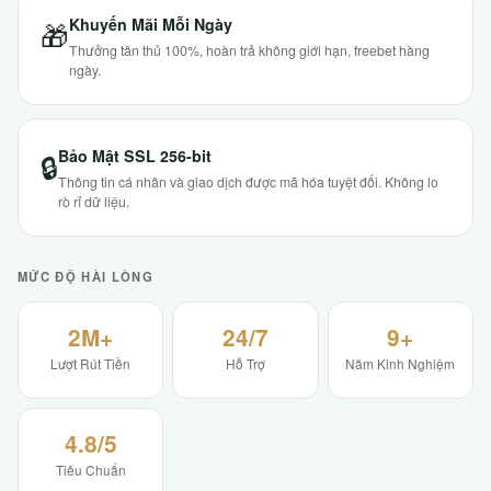
Khuyến Mãi Mỗi Ngày
🎁
Thưởng tân thủ 100%, hoàn trả không giới hạn, freebet hàng
ngày.
Bảo Mật SSL 256-bit
🔒
Thông tin cá nhân và giao dịch được mã hóa tuyệt đối. Không lo
rò rỉ dữ liệu.
MỨC ĐỘ HÀI LÒNG
2M+
24/7
9+
Lượt Rút Tiền
Hỗ Trợ
Năm Kinh Nghiệm
4.8/5
Tiêu Chuẩn