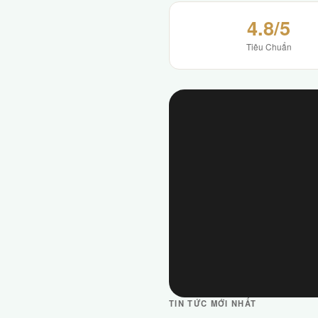
4.8/5
Tiêu Chuẩn
TIN TỨC MỚI NHẤT