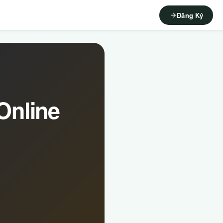
Đăng Ký
Online