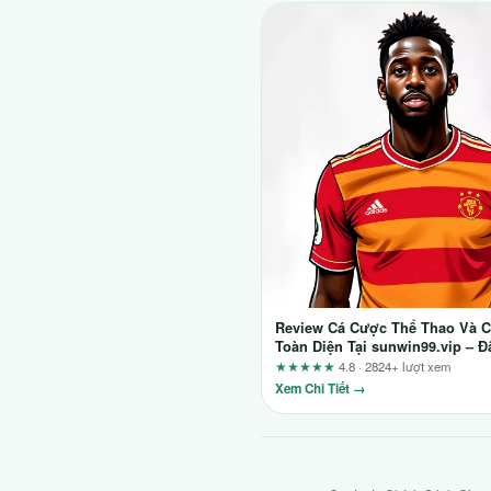
Review Cá Cược Thể Thao Và C
Toàn Diện Tại sunwin99.vip – Đ
Điểm Cần Xác Minh?
★★★★★
4.8 · 2824+ lượt xem
Xem Chi Tiết →