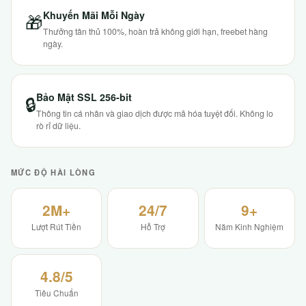
Khuyến Mãi Mỗi Ngày
🎁
Thưởng tân thủ 100%, hoàn trả không giới hạn, freebet hàng
ngày.
Bảo Mật SSL 256-bit
🔒
Thông tin cá nhân và giao dịch được mã hóa tuyệt đối. Không lo
rò rỉ dữ liệu.
MỨC ĐỘ HÀI LÒNG
2M+
24/7
9+
Lượt Rút Tiền
Hỗ Trợ
Năm Kinh Nghiệm
4.8/5
Tiêu Chuẩn