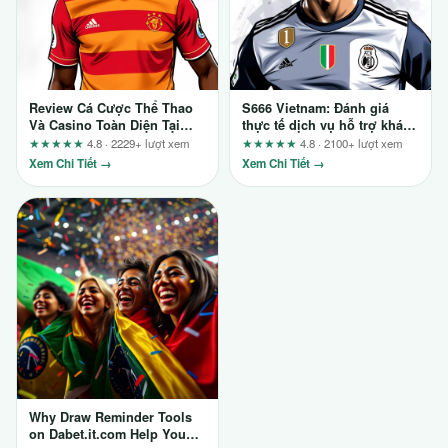
Review Cá Cược Thể Thao
S666 Vietnam: Đánh giá
Và Casino Toàn Diện Tại
thực tế dịch vụ hỗ trợ khách
sunwin99.vip – Đâu Là Điểm
hàng 24/7 có đáng tin?
★★★★★
4.8 · 2229+ lượt xem
★★★★★
4.8 · 2100+ lượt xem
Cần Xác Minh?
Xem Chi Tiết →
Xem Chi Tiết →
Why Draw Reminder Tools
on Dabet.it.com Help You