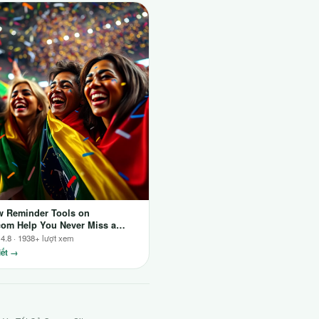
 Reminder Tools on
.com Help You Never Miss a
Schedule Again
★
4.8 · 1938+ lượt xem
iết →