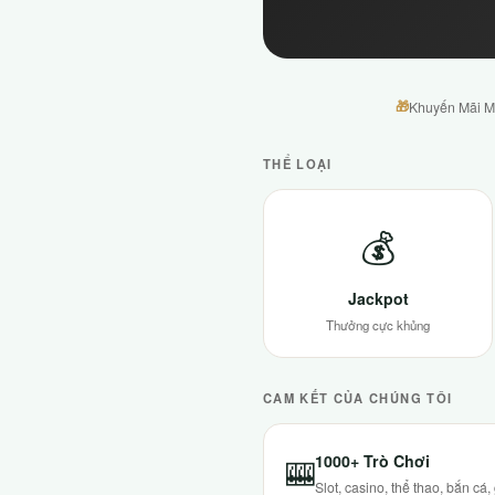
🎁
Khuyến Mãi M
THỂ LOẠI
💰
Jackpot
Thưởng cực khủng
CAM KẾT CỦA CHÚNG TÔI
1000+ Trò Chơi
🎰
Slot, casino, thể thao, bắn cá