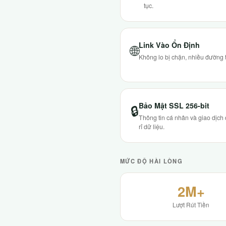
tục.
Link Vào Ổn Định
🌐
Không lo bị chặn, nhiều đường 
Bảo Mật SSL 256-bit
🔒
Thông tin cá nhân và giao dịch 
rỉ dữ liệu.
MỨC ĐỘ HÀI LÒNG
2M+
Lượt Rút Tiền