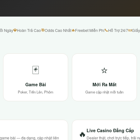
💎
🎯
🔥
📞
📜
ỗi Ngày
Hoàn Trả Cao
Odds Cao Nhất
Freebet Miễn Phí
Hỗ Trợ 24/7
Giấy
🃏
⭐
Game Bài
Mới Ra Mắt
Poker, Tiến Lên, Phỏm
Game cập nhật mỗi tuần
Live Casino Đẳng Cấp
🔥
, game bài — đa dạng, cập nhật liên
Dealer thật, chơi trực tiếp, trải