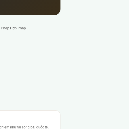
 Phép Hợp Pháp
 nghiệm như tại sòng bài quốc tế.