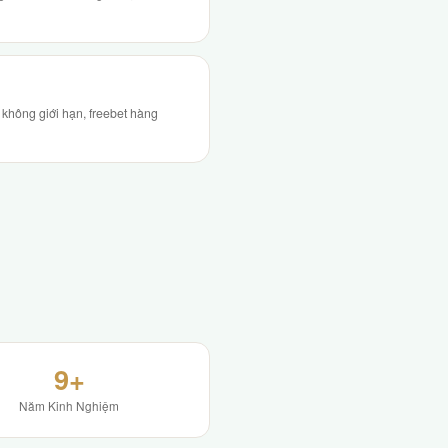
không giới hạn, freebet hàng
9+
Năm Kinh Nghiệm