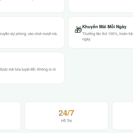
Khuyến Mãi Mỗi Ngày
🎁
truyền dự phòng, vào chơi mượt mà.
Thưởng tân thủ 100%, hoàn trả 
ngày.
được mã hóa tuyệt đối. Không lo rò
24/7
Hỗ Trợ