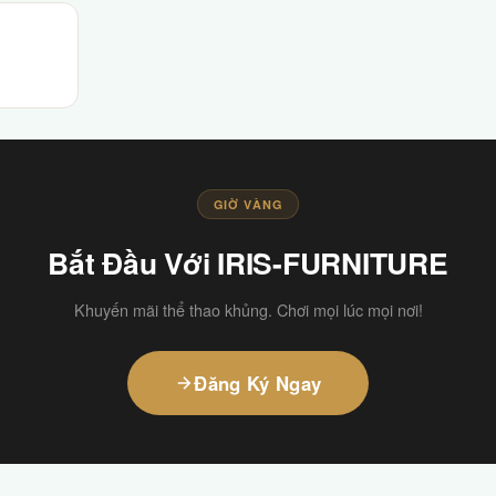
GIỜ VÀNG
Bắt Đầu Với IRIS-FURNITURE
Khuyến mãi thể thao khủng. Chơi mọi lúc mọi nơi!
Đăng Ký Ngay