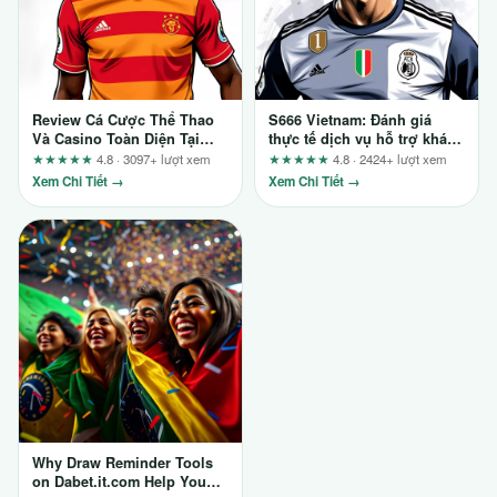
Review Cá Cược Thể Thao
S666 Vietnam: Đánh giá
Và Casino Toàn Diện Tại
thực tế dịch vụ hỗ trợ khách
sunwin99.vip – Đâu Là Điểm
hàng 24/7 có đáng tin?
★★★★★
4.8 · 3097+ lượt xem
★★★★★
4.8 · 2424+ lượt xem
Cần Xác Minh?
Xem Chi Tiết →
Xem Chi Tiết →
Why Draw Reminder Tools
on Dabet.it.com Help You