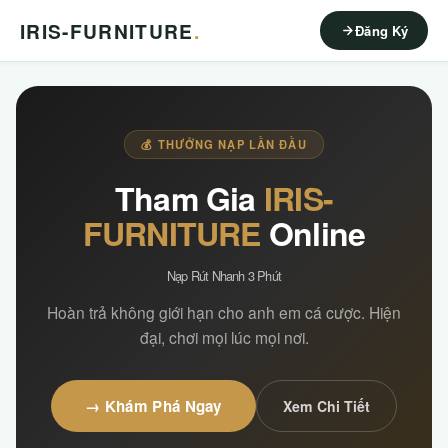
IRIS-FURNITURE
.
Đăng Ký
💰 THƯỞNG NẠP LẦN ĐẦU
Tham Gia
IRIS-
FURNITURE
Online
Nạp Rút Nhanh 3 Phút
Hoàn trả không giới hạn cho anh em cá cược. Hiện
đại, chơi mọi lúc mọi nơi.
→ Khám Phá Ngay
Xem Chi Tiết