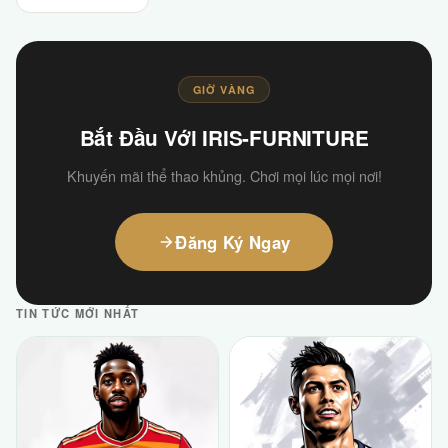
GIỜ VÀNG
Bắt Đầu Với IRIS-FURNITURE
Khuyến mãi thể thao khủng. Chơi mọi lúc mọi nơi!
Đăng Ký Ngay
TIN TỨC MỚI NHẤT