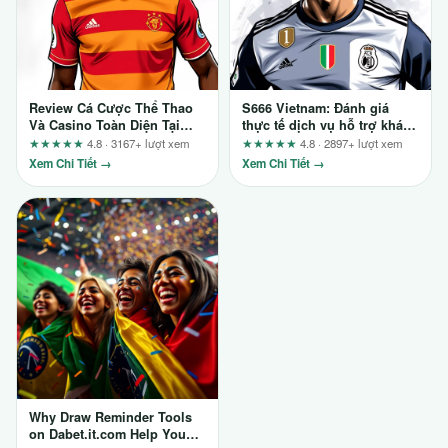
Review Cá Cược Thể Thao
S666 Vietnam: Đánh giá
Và Casino Toàn Diện Tại
thực tế dịch vụ hỗ trợ khách
sunwin99.vip – Đâu Là Điểm
hàng 24/7 có đáng tin?
★★★★★
4.8 · 3167+ lượt xem
★★★★★
4.8 · 2897+ lượt xem
Cần Xác Minh?
Xem Chi Tiết →
Xem Chi Tiết →
Why Draw Reminder Tools
on Dabet.it.com Help You