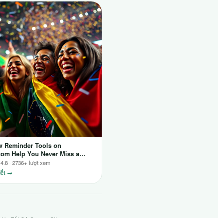
 Reminder Tools on
.com Help You Never Miss a
Schedule Again
★
4.8 · 2736+ lượt xem
iết →