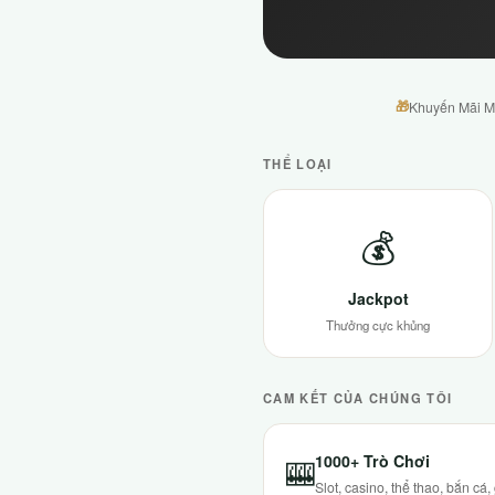
🎁
Khuyến Mãi M
THỂ LOẠI
💰
Jackpot
Thưởng cực khủng
CAM KẾT CỦA CHÚNG TÔI
1000+ Trò Chơi
🎰
Slot, casino, thể thao, bắn cá