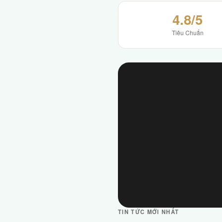
4.8/5
Tiêu Chuẩn
TIN TỨC MỚI NHẤT