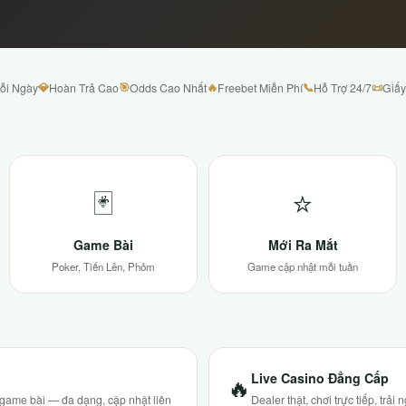
💎
🎯
🔥
📞
📜
ỗi Ngày
Hoàn Trả Cao
Odds Cao Nhất
Freebet Miễn Phí
Hỗ Trợ 24/7
Giấy
🃏
⭐
Game Bài
Mới Ra Mắt
Poker, Tiến Lên, Phỏm
Game cập nhật mỗi tuần
Live Casino Đẳng Cấp
🔥
, game bài — đa dạng, cập nhật liên
Dealer thật, chơi trực tiếp, trải