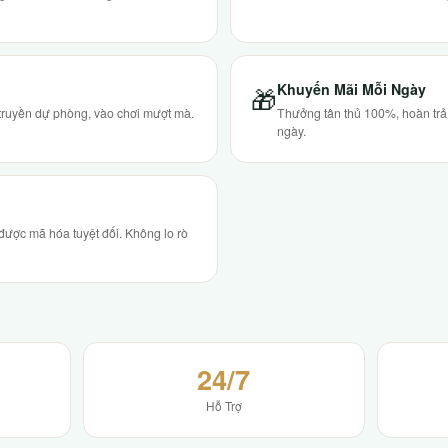
Khuyến Mãi Mỗi Ngày
🎁
truyền dự phòng, vào chơi mượt mà.
Thưởng tân thủ 100%, hoàn trả 
ngày.
được mã hóa tuyệt đối. Không lo rò
24/7
Hỗ Trợ