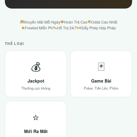
🎁
💎
🎯
Khuyến Mãi Mỗi Ngày
Hoàn Trả Cao
Odds Cao Nhất
🔥
📞
📜
Freebet Miễn Phí
Hỗ Trợ 24/7
Giấy Phép Hợp Pháp
THỂ LOẠI
💰
🃏
Jackpot
Game Bài
Thưởng cực khủng
Poker, Tiến Lên, Phỏm
⭐
Mới Ra Mắt