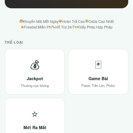
🎁
💎
🎯
Khuyến Mãi Mỗi Ngày
Hoàn Trả Cao
Odds Cao Nhất
🔥
📞
📜
Freebet Miễn Phí
Hỗ Trợ 24/7
Giấy Phép Hợp Pháp
THỂ LOẠI
💰
🃏
Jackpot
Game Bài
Thưởng cực khủng
Poker, Tiến Lên, Phỏm
⭐
Mới Ra Mắt