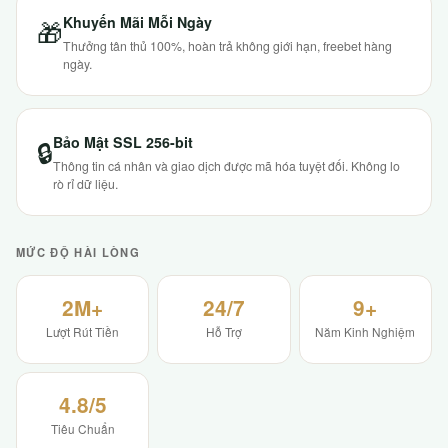
Khuyến Mãi Mỗi Ngày
🎁
Thưởng tân thủ 100%, hoàn trả không giới hạn, freebet hàng
ngày.
Bảo Mật SSL 256-bit
🔒
Thông tin cá nhân và giao dịch được mã hóa tuyệt đối. Không lo
rò rỉ dữ liệu.
MỨC ĐỘ HÀI LÒNG
2M+
24/7
9+
Lượt Rút Tiền
Hỗ Trợ
Năm Kinh Nghiệm
4.8/5
Tiêu Chuẩn