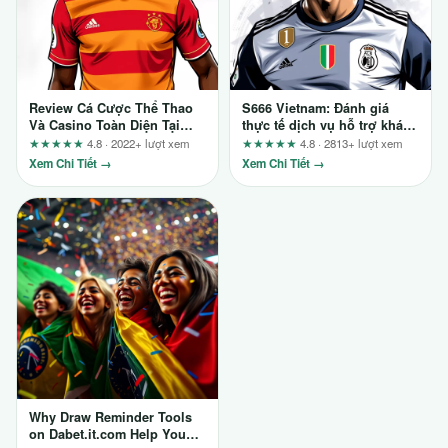
Review Cá Cược Thể Thao
S666 Vietnam: Đánh giá
Và Casino Toàn Diện Tại
thực tế dịch vụ hỗ trợ khách
sunwin99.vip – Đâu Là Điểm
hàng 24/7 có đáng tin?
★★★★★
4.8 · 2022+ lượt xem
★★★★★
4.8 · 2813+ lượt xem
Cần Xác Minh?
Xem Chi Tiết →
Xem Chi Tiết →
Why Draw Reminder Tools
on Dabet.it.com Help You