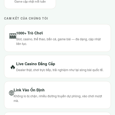
Game cập nhật mỗi tuần
CAM KẾT CỦA CHÚNG TÔI
1000+ Trò Chơi
🎰
Slot, casino, thể thao, bắn cá, game bài — đa dạng, cập nhật
liên tục.
Live Casino Đẳng Cấp
🔥
Dealer thật, chơi trực tiếp, trải nghiệm như tại sòng bài quốc tế.
Link Vào Ổn Định
🌐
Không lo bị chặn, nhiều đường truyền dự phòng, vào chơi mượt
mà.