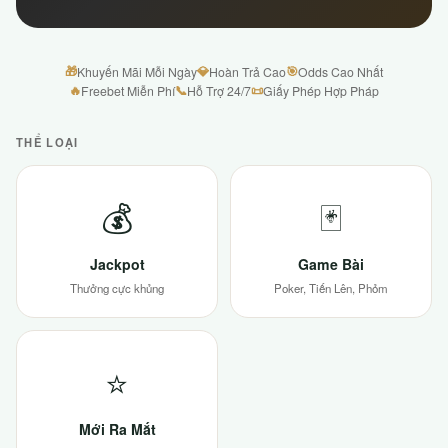
🎁
💎
🎯
Khuyến Mãi Mỗi Ngày
Hoàn Trả Cao
Odds Cao Nhất
🔥
📞
📜
Freebet Miễn Phí
Hỗ Trợ 24/7
Giấy Phép Hợp Pháp
THỂ LOẠI
💰
🃏
Jackpot
Game Bài
Thưởng cực khủng
Poker, Tiến Lên, Phỏm
⭐
Mới Ra Mắt