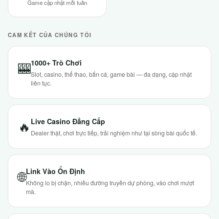
Game cập nhật mỗi tuần
CAM KẾT CỦA CHÚNG TÔI
1000+ Trò Chơi
🎰
Slot, casino, thể thao, bắn cá, game bài — đa dạng, cập nhật
liên tục.
Live Casino Đẳng Cấp
🔥
Dealer thật, chơi trực tiếp, trải nghiệm như tại sòng bài quốc tế.
Link Vào Ổn Định
🌐
Không lo bị chặn, nhiều đường truyền dự phòng, vào chơi mượt
mà.