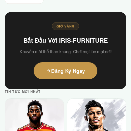
GIỜ VÀNG
Bắt Đầu Với IRIS-FURNITURE
Khuyến mãi thể thao khủng. Chơi mọi lúc mọi nơi!
Đăng Ký Ngay
TIN TỨC MỚI NHẤT