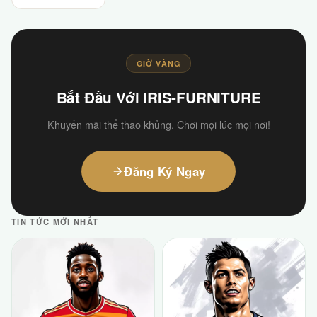
GIỜ VÀNG
Bắt Đầu Với IRIS-FURNITURE
Khuyến mãi thể thao khủng. Chơi mọi lúc mọi nơi!
Đăng Ký Ngay
TIN TỨC MỚI NHẤT