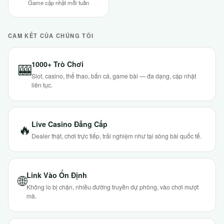
Game cập nhật mỗi tuần
CAM KẾT CỦA CHÚNG TÔI
1000+ Trò Chơi
🎰
Slot, casino, thể thao, bắn cá, game bài — đa dạng, cập nhật
liên tục.
Live Casino Đẳng Cấp
🔥
Dealer thật, chơi trực tiếp, trải nghiệm như tại sòng bài quốc tế.
Link Vào Ổn Định
🌐
Không lo bị chặn, nhiều đường truyền dự phòng, vào chơi mượt
mà.