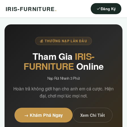
IRIS-FURNITURE
.
Đăng Ký
💰 THƯỞNG NẠP LẦN ĐẦU
Tham Gia
IRIS-
FURNITURE
Online
Nạp Rút Nhanh 3 Phút
Hoàn trả không giới hạn cho anh em cá cược. Hiện
đại, chơi mọi lúc mọi nơi.
→ Khám Phá Ngay
Xem Chi Tiết