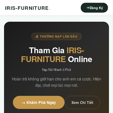
IRIS-FURNITURE
.
Đăng Ký
💰 THƯỞNG NẠP LẦN ĐẦU
Tham Gia
IRIS-
FURNITURE
Online
Nạp Rút Nhanh 3 Phút
Hoàn trả không giới hạn cho anh em cá cược. Hiện
đại, chơi mọi lúc mọi nơi.
→ Khám Phá Ngay
Xem Chi Tiết