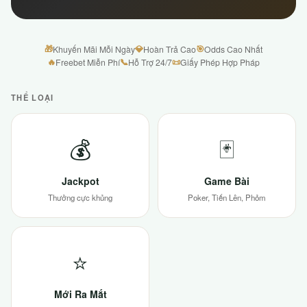
🎁
💎
🎯
Khuyến Mãi Mỗi Ngày
Hoàn Trả Cao
Odds Cao Nhất
🔥
📞
📜
Freebet Miễn Phí
Hỗ Trợ 24/7
Giấy Phép Hợp Pháp
THỂ LOẠI
💰
🃏
Jackpot
Game Bài
Thưởng cực khủng
Poker, Tiến Lên, Phỏm
⭐
Mới Ra Mắt