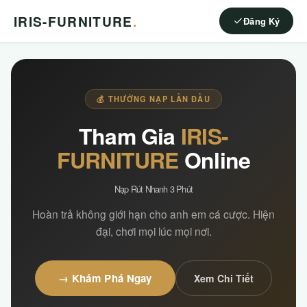
IRIS-FURNITURE
.
Đăng Ký
💰 THƯỞNG NẠP LẦN ĐẦU
Tham Gia
IRIS-
FURNITURE
Online
Nạp Rút Nhanh 3 Phút
Hoàn trả không giới hạn cho anh em cá cược. Hiện
đại, chơi mọi lúc mọi nơi.
→ Khám Phá Ngay
Xem Chi Tiết